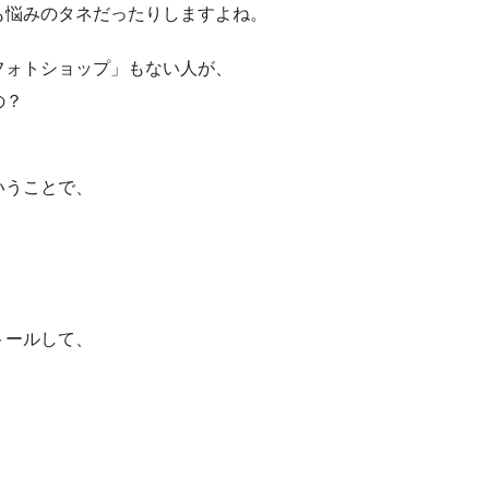
も悩みのタネだったりしますよね。
フォトショップ」もない人が、
の？
いうことで、
、
トールして、
、