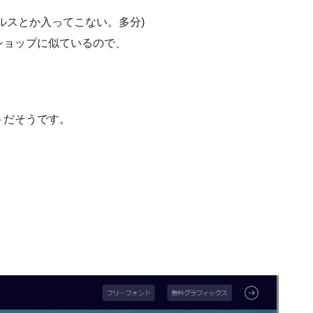
ルスとか入ってこない。多分)
ショップに似ているので、
。
トだそうです。
。