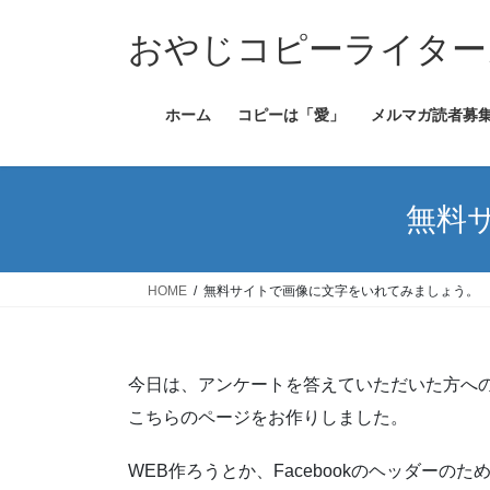
コ
ナ
ン
ビ
おやじコピーライター
テ
ゲ
ン
ー
ホーム
コピーは「愛」
メルマガ読者募集
ツ
シ
へ
ョ
ス
ン
キ
に
無料
ッ
移
プ
動
HOME
無料サイトで画像に文字をいれてみましょう。
今日は、アンケートを答えていただいた方へ
こちらのページをお作りしました。
WEB作ろうとか、Facebookのヘッダーの